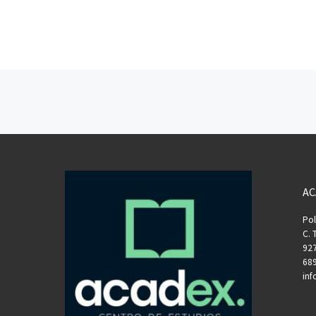
AC
Pol
C. 
927
689
in