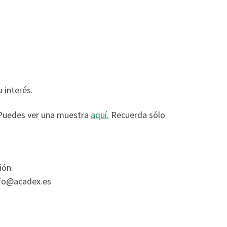
 interés.
******
. Puedes ver una muestra
aquí.
Recuerda sólo
ión.
nfo@acadex.es