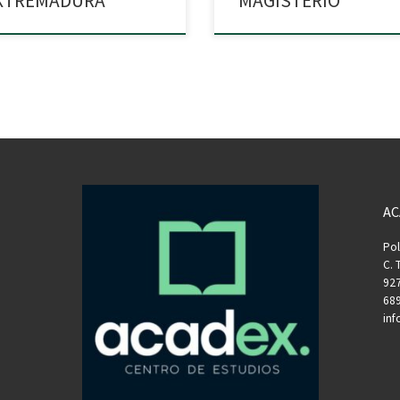
XTREMADURA
MAGISTERIO
AC
Pol
C. 
927
689
in