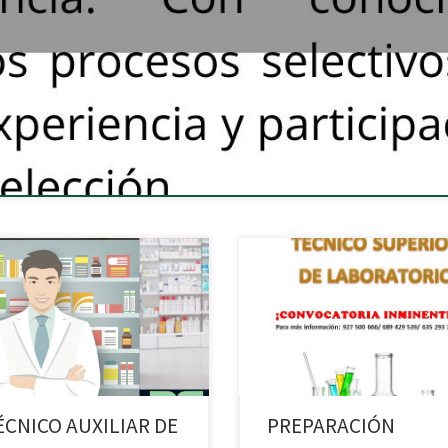
Acadex iniciará un nuevo grupo 
preparación de las Oposiciones d
SES de Técnico Superior de
PARACIÓN OPOSICIONES TÉCNICO
Laboratorio, en Cáceres y Badaj
ARMACIA. SES
te quedes sin tu plaza. Llámanos
más información al
689.42.95.39/655.20.81.40/927.50
66
ÉCNICO AUXILIAR DE
PREPARACIÓN