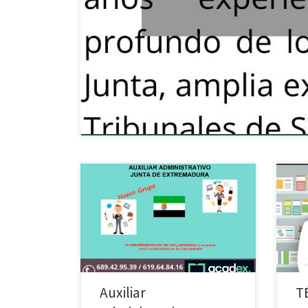
PRE
DE F
Auxiliar
T