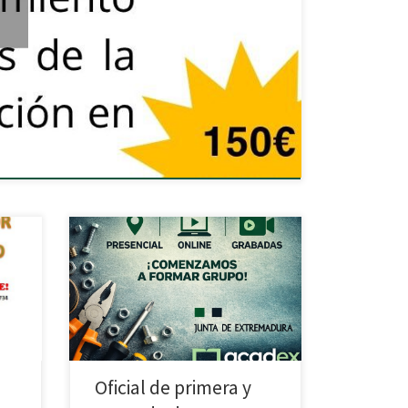
de
el
oz No
 para
.06.
Oficial de primera y