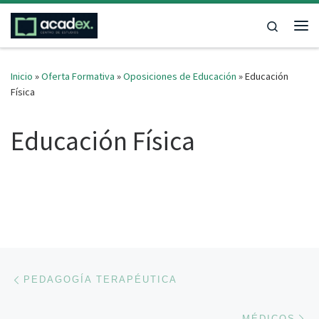
Saltar al contenido
Search
Me
Inicio
»
Oferta Formativa
»
Oposiciones de Educación
»
Educación
Física
Educación Física
Navegación de entradas
Entrada anterior
PEDAGOGÍA TERAPÉUTICA
En
MÉDICOS