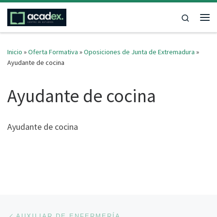
Saltar al contenido
Search
Me
Inicio
»
Oferta Formativa
»
Oposiciones de Junta de Extremadura
»
Ayudante de cocina
Ayudante de cocina
Ayudante de cocina
Navegación de entradas
Entrada anterior
AUXILIAR DE ENFERMERÍA