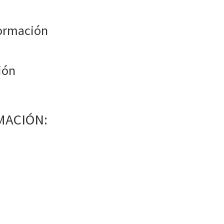
ormación
ión
MACIÓN: