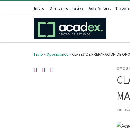
Saltar al contenido
Inicio
Oferta Formativa
Aula Virtual
Trabaj
Inicio
»
Oposiciones
»
CLASES DE PREPARACIÓN DE OPO
OPOS
CL
MA
por
ac