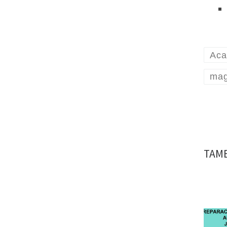
Aca
mag
TAMB