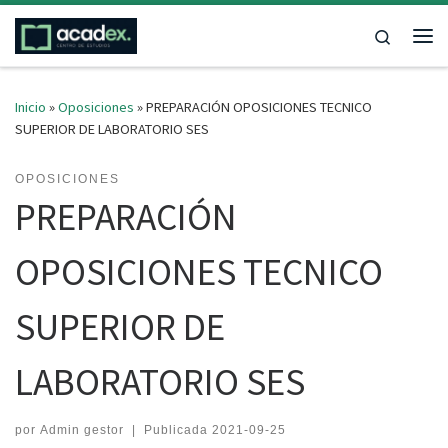
Saltar al contenido
Search
Me
Inicio
»
Oposiciones
»
PREPARACIÓN OPOSICIONES TECNICO
SUPERIOR DE LABORATORIO SES
OPOSICIONES
PREPARACIÓN
OPOSICIONES TECNICO
SUPERIOR DE
LABORATORIO SES
por
Admin gestor
|
Publicada
2021-09-25