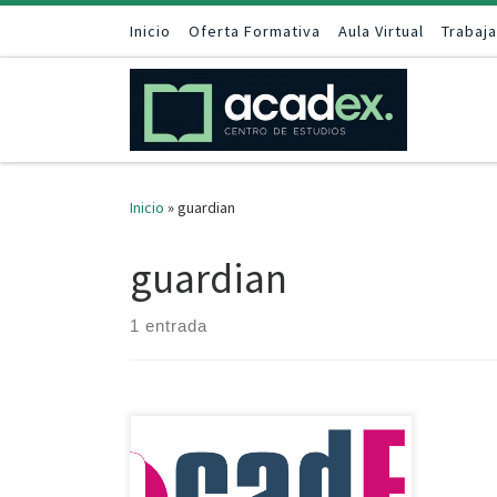
Saltar al contenido
Inicio
Oferta Formativa
Aula Virtual
Trabaj
Inicio
»
guardian
guardian
1 entrada
Hacemos fácil lo que te parece difícil
Centro de Estudios, está ubicado en
CáceresNuestras clases son impartidas