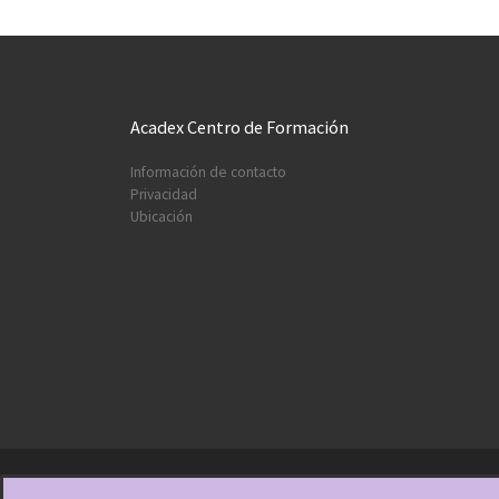
Acadex Centro de Formación
Información de contacto
Privacidad
Ubicación
© 2026
Acadex, Centro de Estudios
– Todos los de