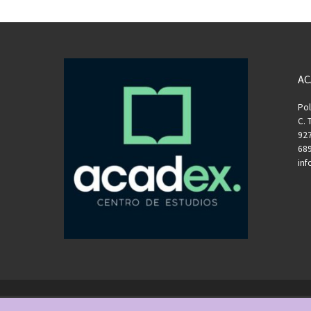
AC
Pol
C. 
927
689
in
rechos reservados