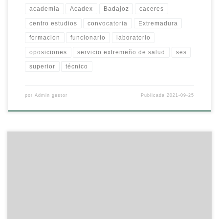
academia
Acadex
Badajoz
caceres
centro estudios
convocatoria
Extremadura
formacion
funcionario
laboratorio
oposiciones
servicio extremeño de salud
ses
superior
técnico
por
Admin gestor
Publicada
2021-09-25
OPOSICIONES MAGISTERIO ABIERTO PLAZO DE MATRÍCULA. PARA
TODAS LAS ESPECIALIDADES (INFANTIL, PRIMARIA, ED. FÍSICA,
INGLÉS, PT, AL…) CURSO DE PREPARACIÓN DE OPOSICIONES
PRESENCIAL: Educación Infantil: clases jueves de 17.00-21.00 horas.
Educación Primaria: clases miércoles de 17.00-21.00 horas
Pedagogía Terapéutica: clases lunes de 17.00-21.00 horas
Educación Física: Clases jueves de 17.00-21.00 horas. CURSO DE