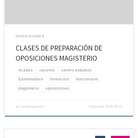
PREPARACIÓN […]
OPOSICIONES
CLASES DE PREPARACIÓN DE
OPOSICIONES MAGISTERIO
Acadex
caceres
centro estudios
Extremadura
formacion
funcionario
magisterio
oposiciones
por
acadexgestor1
Publicada
2018-09-11