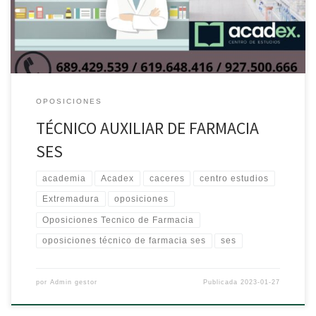
OPOSICIONES
TÉCNICO AUXILIAR DE FARMACIA
SES
academia
Acadex
caceres
centro estudios
Extremadura
oposiciones
Oposiciones Tecnico de Farmacia
oposiciones técnico de farmacia ses
ses
por
Admin gestor
Publicada
2023-01-27