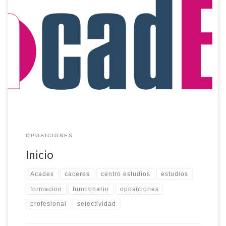
Hacemos fácil lo que te parece difícil Centro de Estudios, está
ubicado en CáceresNuestras clases son impartidas por licenciados
especializados en cada una de sus áreas, con experiencia
docente. Algunos de nuestros profesores son funcionarios en
ejercicio cuya experiencia como opositores y como profesionales
de la Administración es de un […]
OPOSICIONES
Inicio
Acadex
caceres
centro estudios
estudios
formacion
funcionario
oposiciones
profesional
selectividad