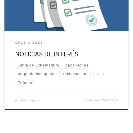
Tribunal para anular preguntas AUXILIAR DE ENFERMERÍA Lista de
[…]
OPOSICIONES
NOTICIAS DE INTERÉS
Junta de Extremadura
oposiciones
pregunta impugnada
reclamaciones
ses
Tribunal
por
Admin gestor
Publicada
2022-12-23