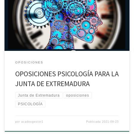
PREPARAMOS LAS OPOSICIONES DE PSICOLOGÍA, PROFESORES
ALTAMENTE CUALIFICADOS. ___RESERVA YA TU PLAZA, GRUPOS
REDUCIDOS___ Polígono Industrial las Capellanías Parcela 116,
Nave 3, C. Tejedores. 10004 Cáceres. 927 500 666 689 429 539 –
619 648 416 info@acadex.es
OPOSICIONES
OPOSICIONES PSICOLOGÍA PARA LA
JUNTA DE EXTREMADURA
Junta de Extremadura
oposiciones
PSICOLOGÍA
por
acadexgestor1
Publicada
2021-09-25