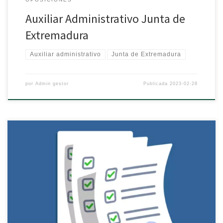
Auxiliar Administrativo Junta de
Extremadura
Auxiliar administrativo
Junta de Extremadura
por
Admin gestor
Publicada
2023-02-28
TÉCNICO/A ESPECIALISTA EN LABORATORIO AUXILIAR DE
ENFERMERIA BOMBERO FORESTAL CONDUCTOR/A CELADOR El SES
ha publicado en el portal del candidato las listas de aprobados
del Concurso-Oposición de Celador. Así como la anulación de
varias preguntas. TÉCNICO DE EDUCACIÓN INFANTIL Acuerdo del
Tribunal para anular preguntas AUXILIAR DE ENFERMERÍA Lista de
[…]