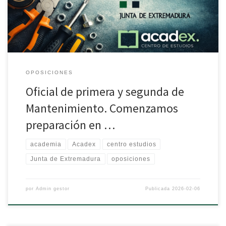
OPOSICIONES
Oficial de primera y segunda de
Mantenimiento. Comenzamos
preparación en …
academia
Acadex
centro estudios
Junta de Extremadura
oposiciones
por
Admin gestor
Publicada
2026-02-06