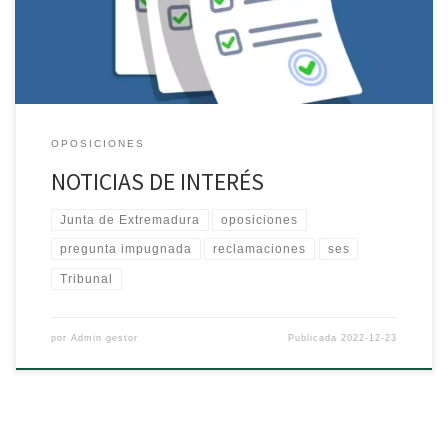
Tribunal para anular preguntas AUXILIAR DE ENFERMERÍA Lista de
[…]
OPOSICIONES
NOTICIAS DE INTERÉS
Junta de Extremadura
oposiciones
pregunta impugnada
reclamaciones
ses
Tribunal
por
Admin gestor
Publicada
2022-12-23