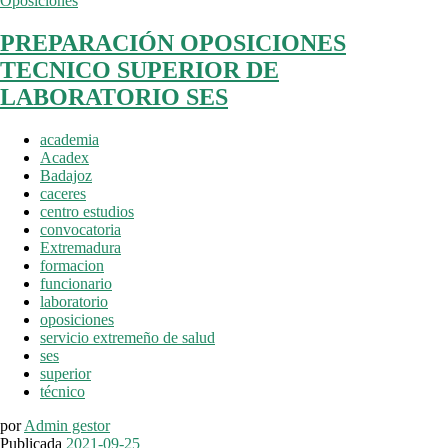
Oposiciones
PREPARACIÓN OPOSICIONES
TECNICO SUPERIOR DE
LABORATORIO SES
academia
Acadex
Badajoz
caceres
centro estudios
convocatoria
Extremadura
formacion
funcionario
laboratorio
oposiciones
servicio extremeño de salud
ses
superior
técnico
por
Admin gestor
Publicada
2021-09-25