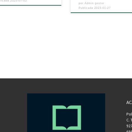
blicada
2025-07-03
por
Admin gestor
Publicada
2023-01-27
AC
Pol
C. 
927
689