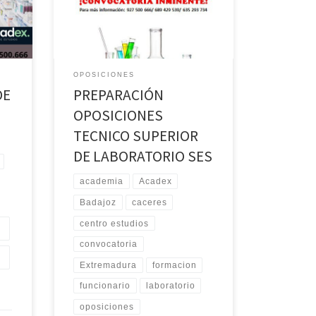
Laboratorio, en Cáceres y Badajoz No
te quedes sin tu plaza. Llámanos para
más información al
689.42.95.39/655.20.81.40/927.50.06.
66
OPOSICIONES
DE
PREPARACIÓN
OPOSICIONES
TECNICO SUPERIOR
DE LABORATORIO SES
academia
Acadex
Badajoz
caceres
centro estudios
convocatoria
Extremadura
formacion
funcionario
laboratorio
oposiciones