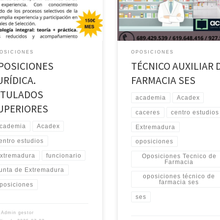
DE FARMACIA. SES
OSICIONES
OPOSICIONES
POSICIONES
TÉCNICO AUXILIAR 
URÍDICA.
FARMACIA SES
ITULADOS
academia
Acadex
UPERIORES
caceres
centro estudios
cademia
Acadex
Extremadura
entro estudios
oposiciones
xtremadura
funcionario
Oposiciones Tecnico de
Farmacia
unta de Extremadura
oposiciones técnico de
farmacia ses
posiciones
ses
r
Admin gestor