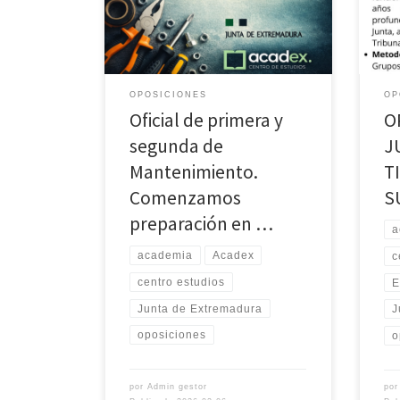
OPOSICIONES
OP
Oficial de primera y
O
segunda de
J
Mantenimiento.
T
Comenzamos
S
preparación en …
a
academia
Acadex
c
centro estudios
E
Junta de Extremadura
J
oposiciones
o
por
Admin gestor
po