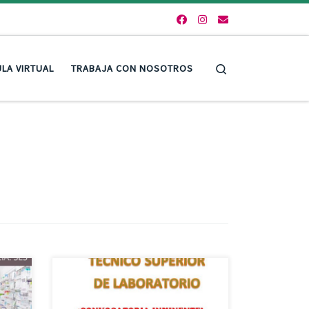
Search
LA VIRTUAL
TRABAJA CON NOSOTROS
Acadex iniciará un nuevo grupo de
preparación de las Oposiciones del
SES de Técnico Superior de
NICO